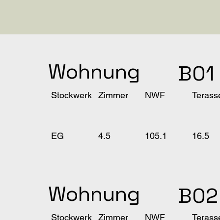
Wohnung
B01
Terass
Stockwerk
Zimmer
NWF
16.5
4.5
EG
105.1
Wohnung
B02
Terass
Stockwerk
Zimmer
NWF